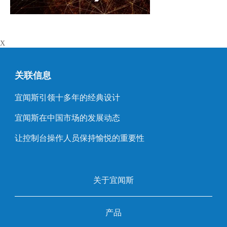
X
关联信息
宜闻斯引领十多年的经典设计
宜闻斯在中国市场的发展动态
让控制台操作人员保持愉悦的重要性
关于宜闻斯
产品