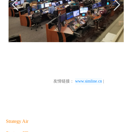
					友情链接： 
www.simline.cn
 |

Strategy Air