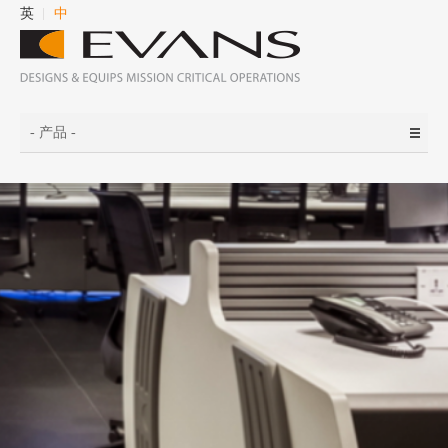
英
中
- 产品 -